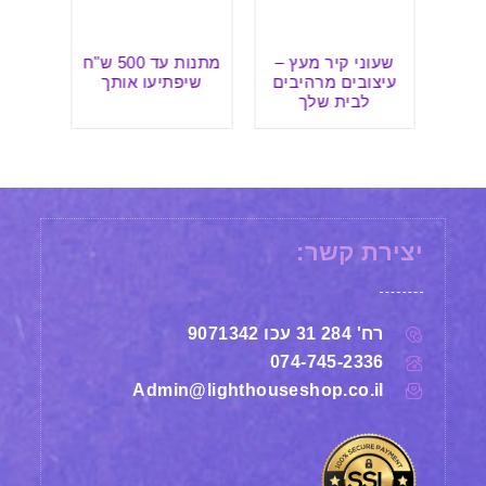
ץ –
מתנות עד 500 ש"ח
איך לבחור רדיו
טיפ
בים
שיפתיעו אותך
איכותי בעידן
שע
הדיגיטלי?
יצירת קשר:
רח' 284 31 עכו 9071342
074-745-2336
Admin@lighthouseshop.co.il