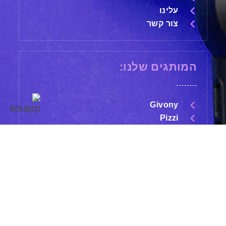
עלינו
צור קשר
המותגים שלנו:
Givony
Pizzi
Gracia Gallery
Replay
ROLLINK
Limon
X
Asobu
שני
מחובר/ת