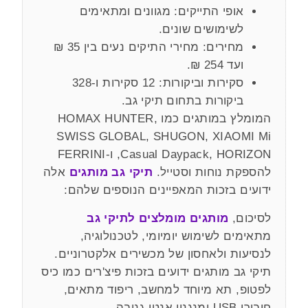
אופי התייקים: מגוונים ומתאימים
לשימושים שונים.
מחירים: מחירי התיקים נעים בין 35 ₪
ועד 254 ₪.
סקירות וביקורות: 12 סקירות ו-328
ביקורות בתחום תיקי גב.
המומלץ במותגים כמו HOMAX HUNTER,
SWISS GLOBAL, SHUGON, XIAOMI Mi
Casual Daypack, HORIZON, ו-FERRINI
להספקת נוחות וסטייל.
תיקי גב מותגים
אלה
ידועים בזכות המאפיינים הנוספים שלהם:
לסיכום,
מותגים מומלצים לתיקי גב
מתאימים לשימוש יומיומי, לטכנולוגיה,
לנסיעות ולאחסון של מכשירים אלקטרוניים.
תיקי גב מותגים ידועים בזכות פיצ'רים כמו כיס
לפטופ, תא מיוחד למחשב, ריפוד מתאים,
חיבורי USB ומנגנון אנטי-גניבה.