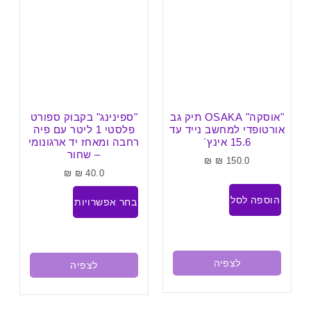
"אוסקה" OSAKA תיק גב
"ספינינג" בקבוק ספורט
אורטופדי למחשב נייד עד
פלסטי 1 ליטר עם פיה
15.6 אינץ´
רחבה ומאחז יד ארגונומי
– שחור
₪
₪
150.0
₪
₪
40.0
הוספה לסל
בחר אפשרויות
לצפיה
לצפיה