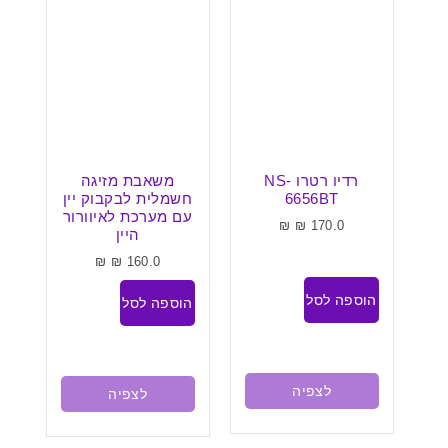
"
רדיו רטרו NS-
משאבת מזיגה
שע
סף
6656BT
חשמלית לבקבוק יין
ל
עם מערכת לאיוורור
₪
₪
170.0
היין
₪
₪
160.0
הוספה לסל
הוספה לסל
בח
לצפיה
לצפיה