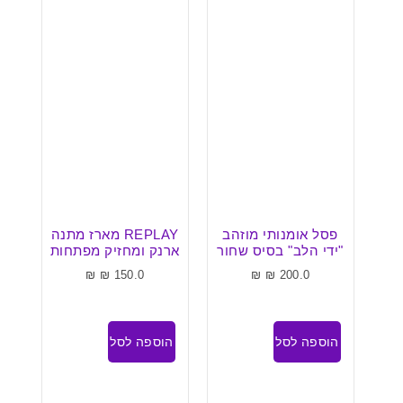
ען
פסל אומנותי מוזהב
REPLAY מארז מתנה
זהב
"ידי הלב" בסיס שחור
ארנק ומחזיק מפתחות
עם
BO
₪
₪
150.0
₪
₪
200.0
הוספה לסל
הוספה לסל
הו