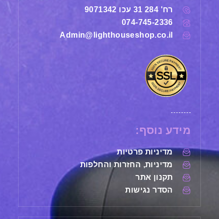
רח' 284 31 עכו 9071342
074-745-2336
Admin@lighthouseshop.co.il
מידע נוסף:
מדיניות פרטיות
מדיניות, החזרות והחלפות
תקנון אתר
הסדר נגישות