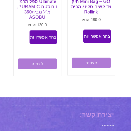
ות
Mini Bag – GO תיק
Ultimate ספל תרמי
ן
צד קשיח סלינג מבית
נירוסטה PURAMIC,
לקיר (טעינת USB) –
Rollink
מ"ל מבית360
מ
ASOBU
₪
₪
190.0
₪
₪
130.0
בחר אפשרויות
בחר אפשרויות
בח
לצפיה
לצפיה
יצירת קשר: