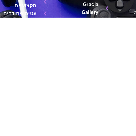
Gracia
מקצועיים
Gallery
עטים מהודרים
ם
Replay
שעונים
ROLLINK
משחקים
Limon
גאדג'טים
Asobu
X