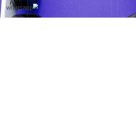
שני
מחובר/ת