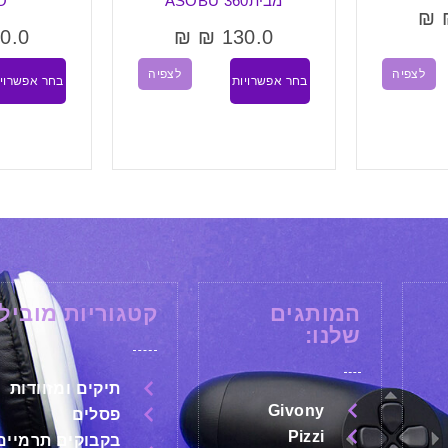
ASUBO
0.0
₪
₪
160.0
₪
לצפיה
לצפיה
בחר אפשרויות
בחר אפשרויו
המותגים
קטגוריות מובילו
שלנו:
תיקים ומזוודות
Givony
פסלים
Pizzi
בקבוקים תרמיים