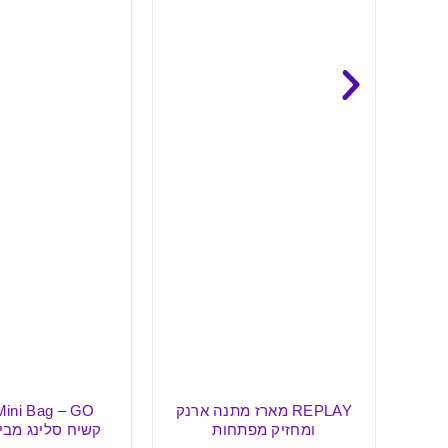
 ארנק
Mini Bag – GO תיק צד
ltimate
קשיח סלינג מבית Rollink