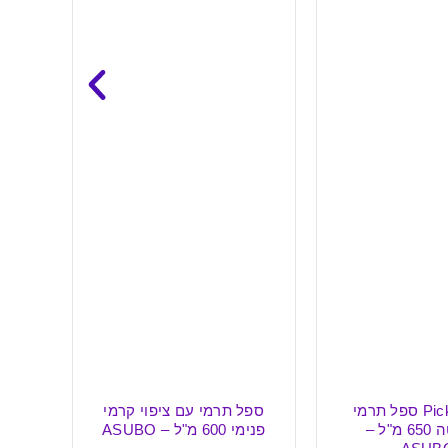
עם ציפוי קרמי
URBAN בקבוק תרמי
אופנתי נירוסטה חם/קר 460