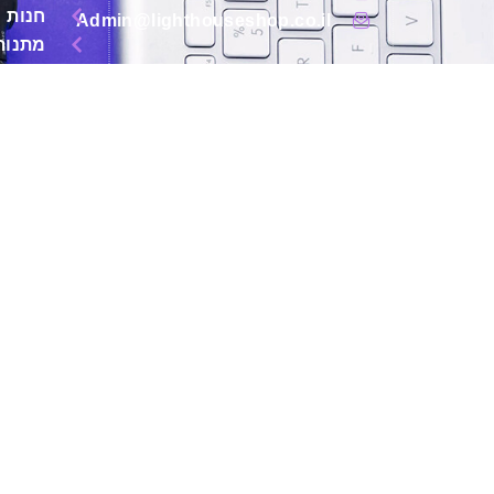
חנות
Admin@lighthouseshop.co.il
מתנות
מותגי
בלוג
עלינו
צור
קשר
מידע נוסף:
מדיניות פרטיות
מדיניות, החזרות
והחלפות
תקנון אתר
הסדר נגישות