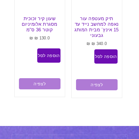
 סכין
תיק מעטפה עור
שעון קיר זכוכית
ש
סנטוקו מקצועית 30
נאפה למחשב נייד עד
מסגרת אלומיניום
1 ס"מ)
15 אינץ´ מבית המותג
קוטר 36 ס"מ
מ
ץ
גבעוני
₪
₪
130.0
A
₪
₪
340.0
.
הוספה לסל
הוספה לסל
הו
לצפיה
לצפיה