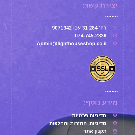
יצירת קשר:
רח' 284 31 עכו 9071342
074-745-2336
Admin@lighthouseshop.co.il
מידע נוסף:
מדיניות פרטיות
מדיניות, החזרות והחלפות
תקנון אתר