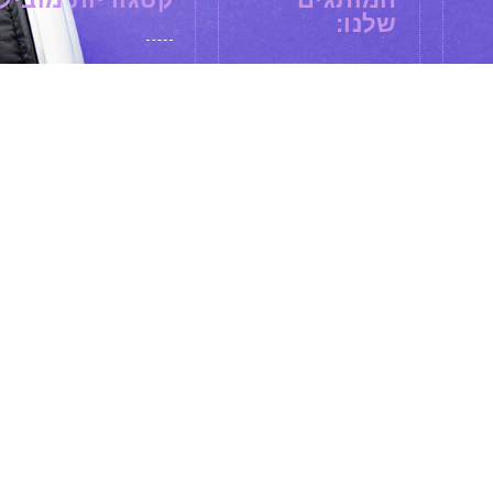
שלנו:
תיקים ומזוודות
Givony
פסלים
Pizzi
בקבוקים תרמיים
Gracia
מקצועיים
X
Gallery
עטים מהודרים
ם
Replay
שעונים
ROLLINK
משחקים
Limon
גאדג'טים
Asobu