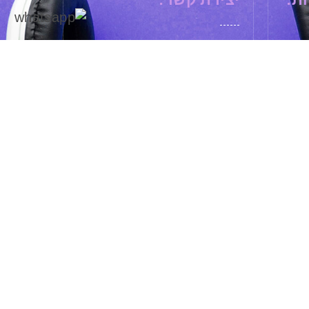
שני
מחובר/ת