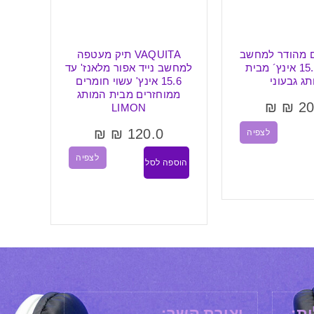
 מהודר למחשב
VAQUITA תיק מעטפה
תיק 
נייד עד 15.6 אינץ´ מבית
למחשב נייד אפור מלאנז' עד
ג גבעוני
15.6 אינץ' עשוי חומרים
ממוחזרים מבית המותג
₪
₪
20
LIMON
₪
₪
120.0
לצפיה
הוספ
לצפיה
הוספה לסל
ת:
יצירת קשר: