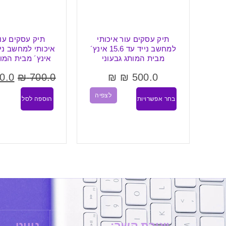
י
תיק עסקים עור איכותי
תיק עסקים עו
ד עד 17.3 אינץ´,
למחשב נייד עד 15.6 אינץ´
ותג
מבית המותג גבעוני
אינץ´ מבית המות
0.0
₪
700.0
₪
₪
500.0
לצפיה
בחר אפשרויות
הוספה לסל
יה
יצירת קשר:
ניווט