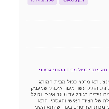
תקן בינלאומי
של מתנות ועוד
סקים עור איכותי למחשב נייד עד 15.6 אינצ', תא מרכזי כפול מבית המותג
ליות. התיק עשוי מעור איכותי שמעניק
לו מראה יוקרתי ועמידות גבוהה. מיועד למחשבים ניידים בגודל עד 15.6 אינצ', וכולל
לה של הציוד האישי והעסקי. התא
י מכות ושריטות, בעוד שהתא השני