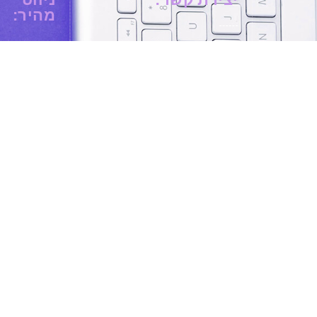
מהיר:
רח' 284 31 עכו
דף
9071342
הבית
074-745-2336
חנות
Admin@lighthouseshop.co.il
מתנות
מותגי
בלוג
עלינו
צור
קשר
מידע נוסף:
מדיניות פרטיות
מדיניות, החזרות
והחלפות