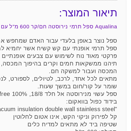
תיאור המוצר:
Aqualina ספל תרמי נירוסטה חם/קר 600 מ"ל עם קש ומכסה טריטן מבית ASOBU
ספל נוצר באופן בלעדי עבור האדם שמחפש את
ספל תרמי אופנתי עם קש קשיח אשר יחמיא למ
פרקטי מאוד נוח לשימוש עם צבעים אופנתיים ו
תיהנו ממשקאות חמים וקרים בהיפוך המכסה, 
המכסה ועבור למשקה חם.
מתאים לכל אחד, לרכב, לטיולים, לספורט, לנס
שומר על קור/חום במשך שעות.
ספל עשוי מנירוסטה אל חלד 18/8, BPA free 100%
בידוד כפול בוואקום:
"Vacuum insulation double wall stainless steel"
קל לפירוק וניקוי הקש, אינו אטום לחלוטין
שטיפה ביד לא מתאים למדיח כלים