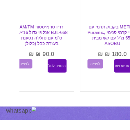
METR בקבוק תרמי עם
רדיו טרנזיסטור AM/FM
ציפוי קרמי פנימי Puramic,
BJL-668 אנלוגי גדול 16×10
מ"ל עם קש מבית
ס"מ עם סוללה נטענת
ASOB
בעזרת כבל (כלול)
₪
₪
90.0
₪
₪
18
הוספ
לצפיה
לצפיה
ת
הוספה לסל