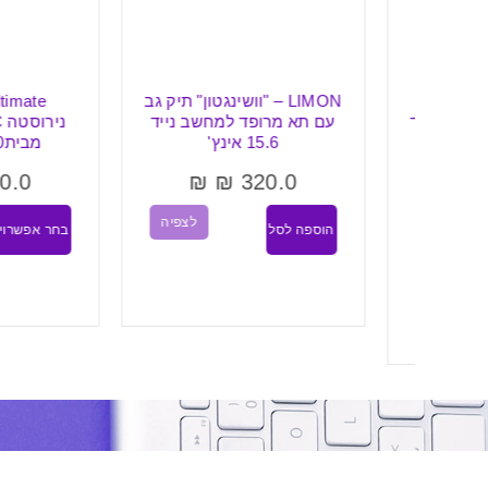
פה
LIMON – "וושינגטון" תיק גב
ltimate
' עד
עם תא מרופד למחשב נייד
ים
15.6 אינץ'
מבית360 ASOBU
ג
₪
130.0
₪
₪
320.0
לצפיה
הוספה לסל
בחר אפשרויות
יה