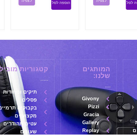
לצפיה
לצפיה
הוספה לסל
הוספה לסל
המותגים
קטגוריות מובילו
שלנו:
תיקים ומזוודות
Givony
פסלים
Pizzi
בקבוקים תרמיים
Gracia
מקצועיים
Gallery
עטים מהודרים
ם
Replay
שעונים