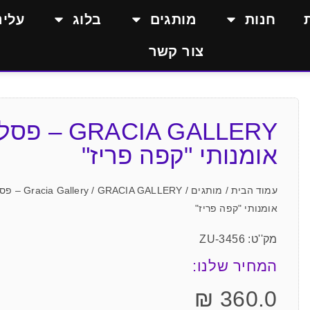
חנות
מותגים
בלוג
עלינ
צור קשר
GRACIA GALLERY – פסל
אומנותי "קפה פריז"
עמוד הבית
/
מותגים
/
Gracia Gallery
/ GRACIA GALLERY –
אומנותי "קפה פריז"
מק''ט: ZU-3456
המחיר שלנו:
₪
360.0