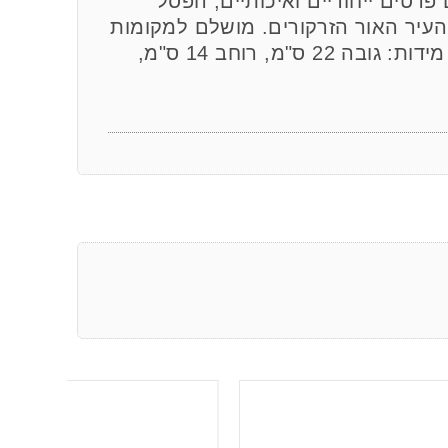
רטים ייחודיים ואיכותיים, הפסל
עיר האור הזרקורים. מושלם למקומות
שמחפשים להוסיף נופך של תרבות ואלגנטיות. מידות: גובה 22 ס"מ, רוחב 14 ס"מ,