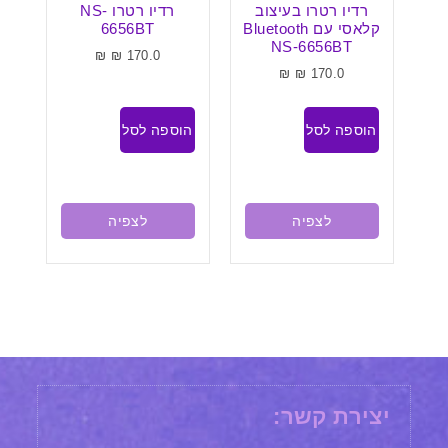
רדיו רטרו בעיצוב
רדיו רטרו NS-
שע
A
קלאסי עם Bluetooth
6656BT
ל
י גדול 16×10
NS-6656BT
₪
₪
170.0
₪
₪
170.0
ל
הוספה לסל
הוספה לסל
בח
לצפיה
לצפיה
יצירת קשר: