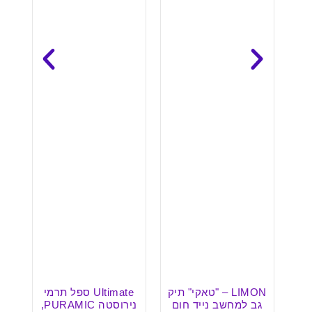
י" תיק
Ultimate ספל תרמי
ספל תרמי נירוסטה
חום
נירוסטה PURAMIC,
360 מ"ל – ASOBU