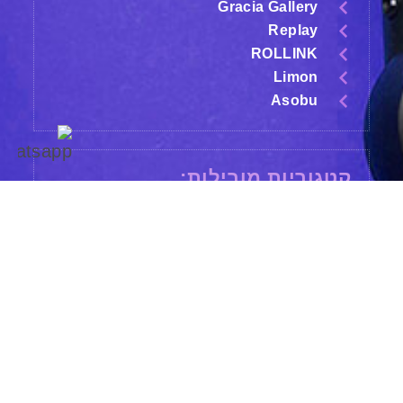
Gracia Gallery
Replay
ROLLINK
Limon
Asobu
קטגוריות מובילות:
תיקים ומזוודות
פסלים
X
בקבוקים תרמיים מקצועיים
שני
עטים מהודרים
מחובר/ת
שעונים
משחקים
גאדג'טים